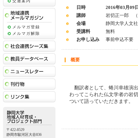
交通案内
日時
2016年03月09日 
講師
岩切正一郎 （
地域連携メールマガジン
会場
静岡大学人文社
メルマガ登録
受講料
無料
メルマガ解除
お申し込み
事前申込不要
社会連携シーズ集
教員データベース
概要
ニュースレター
刊行物
翻訳者として、蜷川幸雄演出
リンク集
わってこられた仏文学者の岩
ついて語っていただきます。
〒422-8529
静岡市駿河区大谷836