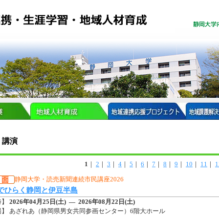
・講演
ンダー
1
｜
2
｜
3
｜
4
｜
5
｜
6
｜
7
｜
8
｜
9
｜
10
｜
11
｜
1
静岡大学・読売新聞連続市民講座2026
・プロジェクト部門とは
でひらく静岡と伊豆半島
時】
2026年04月25日(土) — 2026年08月22日(土)
場】 あざれあ（静岡県男女共同参画センター）6階大ホール