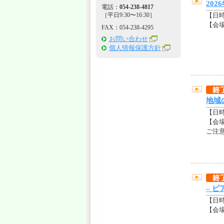
20
電話：
054-238-4817
［平日9:30〜16:30］
【日
【会
FAX：054-238-4295
お問い合わせ
個人情報保護方針
地域
【日
【会
ご注
– 
【日
【会場