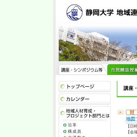
トップページ
講座
イベントカレ
地域人材育成
地図
沿革
【日
構成員
【会