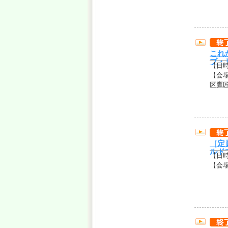
これ
ブ・
【日
【会
区鷹匠2
［定
ルド
【日
【会