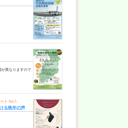
場が異なりますので
 Vol.5
おける晩年の声