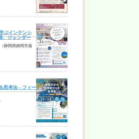
学ぶインテンシ
済、ジェンダー
］（静岡県静岡市葵
る思考法―フィー
）