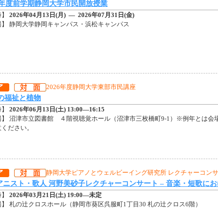
26年度前学期静岡大学市民開放授業
時】
2026年04月13日(月) — 2026年07月31日(金)
場】 静岡大学静岡キャンパス・浜松キャンパス
2026年度静岡大学東部市民講座
の福祉と植物
時】
2026年06月13日(土) 13:00—16:15
場】 沼津市立図書館 ４階視聴覚ホール（沼津市三枚橋町9-1）※例年とは会
意ください。
静岡大学ピアノとウェルビーイング研究所 レクチャーコンサート
ピアニスト・歌人 河野美砂子レクチャーコンサート – 音楽・短歌に
時】
2026年03月21日(土) 19:00—未定
】 札の辻クロスホール（静岡市葵区呉服町1丁目30 札の辻クロス6階）