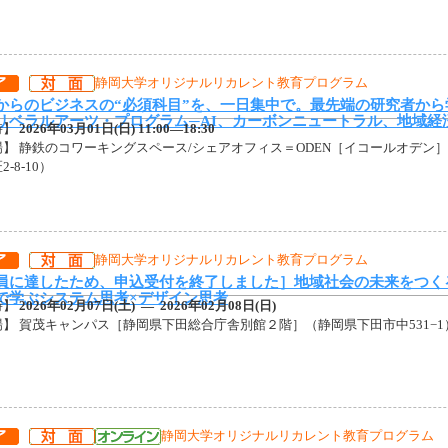
静岡大学オリジナルリカレント教育プログラム
からのビジネスの“必須科目”を、一日集中で。最先端の研究者から
リベラルアーツ・プログラム─AI、カーボンニュートラル、地域経
時】
2026年03月01日(日) 11:00—18:30
場】 静鉄のコワーキングスペース/シェアオフィス＝ODEN［イコールオデン
-8-10）
静岡大学オリジナルリカレント教育プログラム
員に達したため、申込受付を終了しました］地域社会の未来をつく
で学ぶシステム思考×デザイン思考
時】
2026年02月07日(土) — 2026年02月08日(日)
場】 賀茂キャンパス［静岡県下田総合庁舎別館２階］（静岡県下田市中531−1
静岡大学オリジナルリカレント教育プログラム