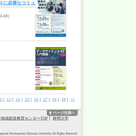
スに必要なコミュ
-18）
2
｜
13
｜
14
｜
15
｜
16
｜
17
｜
18
｜
19
｜
>>
地域創造教育センターTOP
静岡大学
ional Development,Shizuoka University.All Rights Reserved.