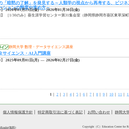
の「暗黙の了解」を発見する～人類学の視点から再考する、ビジネ
ーションの態度や進め方～
時】
2026年01月23日(金) — 2026年01月30日(金)
】 ［1/30のみ］葵生涯学習センター第31集会室（静岡県静岡市葵区東草深町3
静岡大学 数理・データサイエンス講座
タサイエンス・AI入門講座
時】
2025年09月01日(月) — 2026年02月27日(金)
1
｜
2
｜
3
｜
4
｜
5
｜
6
｜
7
｜
8
｜
9
｜
10
｜
11
｜
1
個人情報保護方針
特定商取引法に基づく表記
お問い合わせ
静岡大学
Copyright（C）Education Center for Reg
eReader(無料)