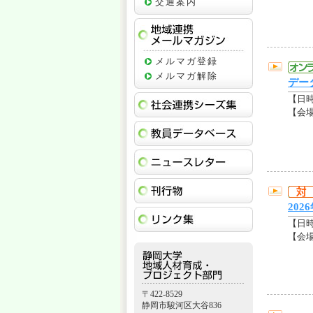
交通案内
地域連携メー
メルマガ登録
メルマガ解除
デー
社会連携シー
【日
【会場
教員データベ
ニュースレタ
刊行物
20
リンク集
【日
【会
〒422-8529
静岡市駿河区大谷836