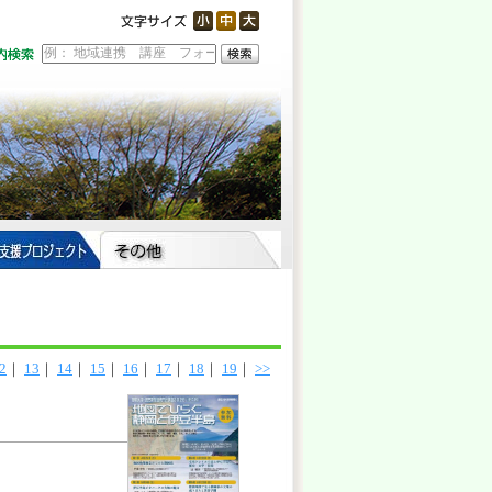
2
｜
13
｜
14
｜
15
｜
16
｜
17
｜
18
｜
19
｜
>>