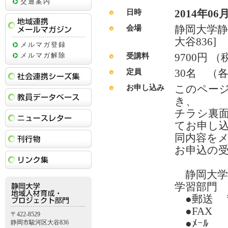
交通案内
2014年06月
日時
静岡大学静
会場
地域連携メールマガジン
大谷836]
メルマガ登録
9700円
メルマガ解除
受講料
30名 （
社会連携シーズ集
定員
このペー
お申し込み
教員データベース
き、
チラシ裏面
ニュースレター
てお申し
刊行物
同内容を
お申込の
リンク集
静岡大学
学習部門
●郵送 〒
●FAX 0
〒422-8529
●ﾒｰﾙ LLC
静岡市駿河区大谷836