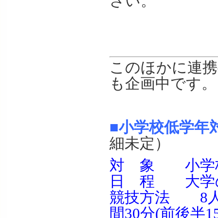
さい。
このほかに連携
も企画中です。
■小学校低学年
細未定）
対 象 小学校1
日 程 大学の
競技方法 8人
間30分(前後半1