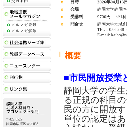
交通案内
日時
2026年04月13日
会場
静岡大学静岡キ
受講料
9700円 ※
地域連携メールマガジン
問合せ
静岡大学地域創
メルマガ登録
TEL：054-238-
メルマガ解除
E-mail: kaiho@su
社会連携シーズ集
教員データベース
概要
ニュースレター
刊行物
■市民開放授業
リンク集
静岡大学の学生
る正規の科目の
民の方に開放す
単位の認定はあ
〒422-8529
静岡市駿河区大谷836