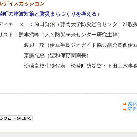
ルディスカッション
崎町の津波対策と防災まちづくりを考える」
ディネーター：原田賢治（静岡大学防災総合センター准教
リスト：照本清峰（人と防災未来センター研究主幹）
辺 攻（伊豆半島ジオガイド協会副会長西伊豆松
藤光惠（聖和保育園園長）
崎高校生徒代表・松崎町防災監・下田土木事務
案
静