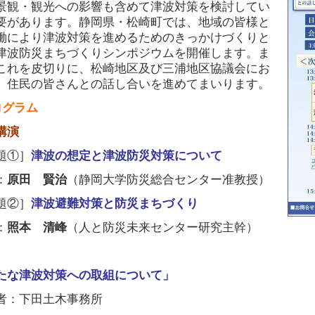
景観・観光への影響も含めて津波対策を検討してい
要があります。静岡県・松崎町では、地域の皆様と
働により津波対策を進めるためのきっかけづくりと
津波防災まちづくりシンポジウムを開催します。ま
これを皮切りに、松崎地区及び三浦地区協議会にお
、住民の皆さんとの話し合いを進めてまいります。
ログラム
講演
題①］
津波の想定と津波防災対策について
：
原田 賢治
（静岡大学防災総合センター准教授）
題②］
津波避難対策と防災まちづくり
：
照本 清峰
（人と防災未来センター研究主幹）
たな津波対策への取組について」
者：下田土木事務所