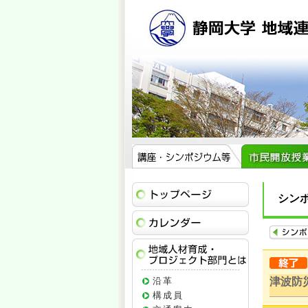
トップページ
シン
イベントカレ
地域人材育成
沿革
津波防
構成員