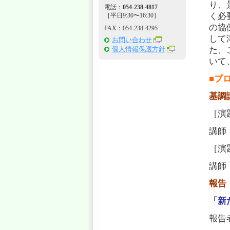
り、
電話：
054-238-4817
く必
［平日9:30〜16:30］
の協
FAX：054-238-4295
して
お問い合わせ
た、
個人情報保護方針
いて
■プ
基調
［演
講師
［演
講師
報告
「新
報告