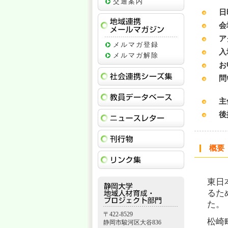
交通案内
日
会
地域連携メー
ア
メルマガ登録
入
メルマガ解除
お
社会連携シー
問
教員データベ
主
ニュースレタ
後
刊行物
概要
リンク集
東日
るた
た。
〒422-8529
松崎
静岡市駿河区大谷836