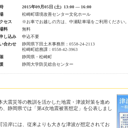
時
2015年09月05日 (土) 13:00 — 16:00
場
松崎町環境改善センター文化ホール
ルマガジン
クセス
※お車でお越しの方は、中瀬駐車場をご利用ください
場料
無料
申し込み
申込不要
ズ集
い合わせ
静岡県下田土木事務所：0558-24-2113
松崎町総務課：0558-42-3963
ース
催
静岡県・松崎町
ー
援
静岡大学防災総合センター
本大震災等の教訓を活かした地震・津波対策を進め
め、静岡県では「第4次地震被害想定」を公表しまし
町沿岸には、従来よりも大きな津波が想定されてお