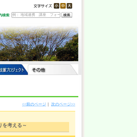
<<前のページ
｜
次のページ>>
りを考える～