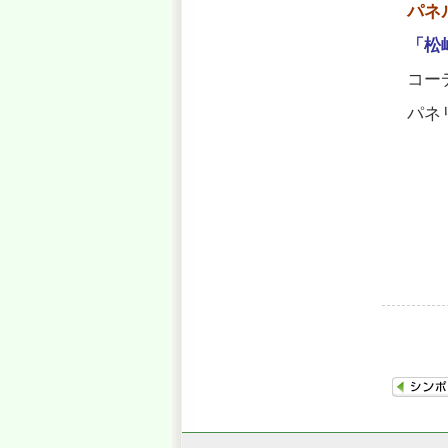
パネ
「松
コー
パネ
渡
斎
松