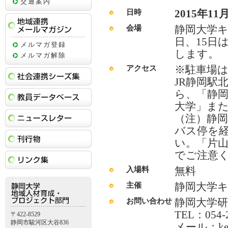
交通案内
2015年11月
日時
静岡大学キ
会場
地域連携メールマガジン
日、15日
メルマガ登録
します。
メルマガ解除
※駐車場
アクセス
社会連携シーズ集
JR静岡駅
ら、「静
教員データベース
大学」ま
ニュースレター
（注）静
バス停を
刊行物
い。「片
でご注意
リンク集
無料
入場料
静岡大学
主催
静岡大学研
お問い合わせ
TEL：054-
〒422-8529
静岡市駿河区大谷836
メール：kenky