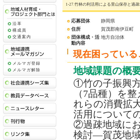
1-27.竹林の利活用による里山保存と
地域人材育成・プロジェクト部門とは
応募団体
静岡県
沿革
住所
賀茂郡南伊豆町
構成員
交通案内
団体構成・活
地方自治体
動内容
現在困っている
地域連携メールマガジン
メルマガ登録
地域課題の概
メルマガ解除
社会連携シーズ集
①竹の子振興
（7品種）を
教員データベース
れらの消費拡
ニュースレター
活用について
刊行物
②過疎地域に
リンク集
検討―賀茂地