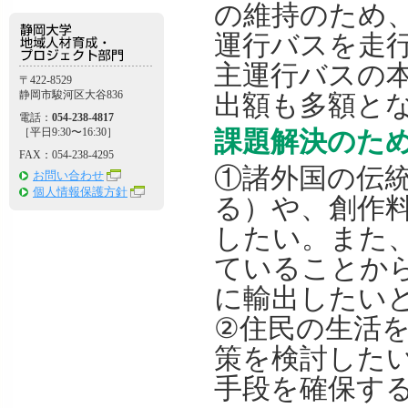
の維持のため
運行バスを走
主運行バスの
〒422-8529
静岡市駿河区大谷836
出額も多額と
電話：
054-238-4817
［平日9:30〜16:30］
課題解決のた
FAX：054-238-4295
①諸外国の伝
お問い合わせ
個人情報保護方針
る）や、創作
したい。また
ていることか
に輸出したい
②住民の生活
策を検討した
手段を確保す