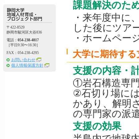
課題解決のた
・来年度中に
した後にツア
〒422-8529
静岡市駿河区大谷836
・ホームペー
電話：
054-238-4817
［平日9:30〜16:30］
大学に期待する
FAX：054-238-4295
お問い合わせ
個人情報保護方針
支援の内容・
①岩石構造専
②石切り場に
かあり、解明
の専門家の派
支援の効果
半島内で地球