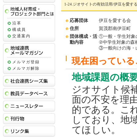
1-24.ジオサイトの有効活用/伊豆を愛す
地域人材育成・プロジェクト部門とは
応募団体
伊豆を愛する会
沿革
住所
賀茂郡南伊豆町
構成員
交通案内
団体構成・活
①一般・学生対象
動内容
②中学生対象の森
③一般向けの海・
地域連携メールマガジン
現在困っている
メルマガ登録
メルマガ解除
地域課題の概
社会連携シーズ集
ジオサイト候
教員データベース
面の不安を理
ニュースレター
的である。これ
刊行物
しており、地
てほしい。
リンク集