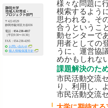
様々な問題に
模索するよう
思われる。そ
〒422-8529
合うというこ
静岡市駿河区大谷836
電話：
054-238-4817
動センターで
［平日9:30〜16:30］
用者としての
FAX：054-238-4295
お問い合わせ
うに、運営協
個人情報保護方針
めかもしれな
課題解決のた
市民活動交流
り、利用し、
市民活動交流
大学に期待する