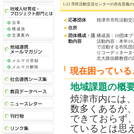
1-22.市民活動交流センターの存在意
地域人材育成・プロジェクト部門とは
応募団体
焼津市市民活動交
沿革
住所
構成員
交通案内
団体構成・活
構成員：10団体プ
動内容
活動内容：本年1
で活動する市民団
りコーディネータ
地域連携メールマガジン
北大路信郷教授の
メルマガ登録
メルマガ解除
現在困っている
社会連携シーズ集
地域課題の概
教員データベース
焼津市内には
ニュースレター
数多くあるが
刊行物
できておらず
リンク集
ているとは思