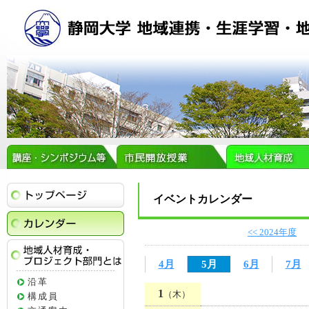
トップページ
イベントカレンダー
イベントカレンダー
<< 2024年度
4月
5月
6月
7月
地域人材育成・プロジェクト部門とは
沿革
1
（木）
構成員