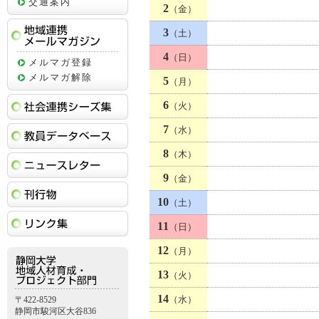
交通案内
2
（金）
3
（土）
地域連携メールマガジン
4
（日）
メルマガ登録
メルマガ解除
5
（月）
社会連携シーズ集
6
（火）
教員データベース
7
（水）
8
（木）
ニュースレター
9
（金）
刊行物
10
（土）
リンク集
11
（日）
12
（月）
13
（火）
14
（水）
〒422-8529
静岡市駿河区大谷836