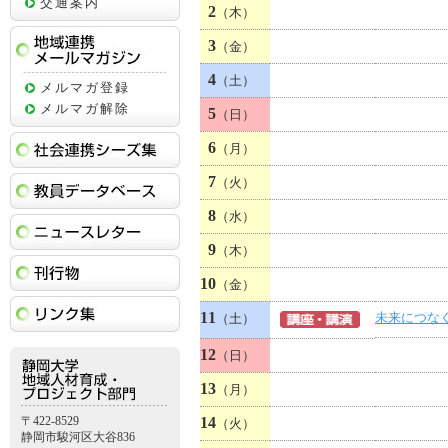
交通案内
2
（木）
3
（金）
地域連携メールマガジン
4
（土）
メルマガ登録
メルマガ解除
5
（日）
社会連携シーズ集
6
（月）
教員データベース
7
（火）
8
（水）
ニュースレター
9
（木）
刊行物
10
（金）
リンク集
11
未来につな
（土）
12
（日）
13
（月）
〒422-8529
14
（火）
静岡市駿河区大谷836