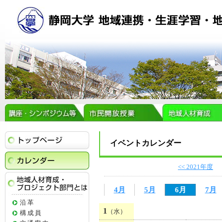
トップページ
イベントカレンダー
イベントカレンダー
<< 2021年度
4月
5月
6月
7月
地域人材育成・プロジェクト部門とは
沿革
1
（水）
構成員