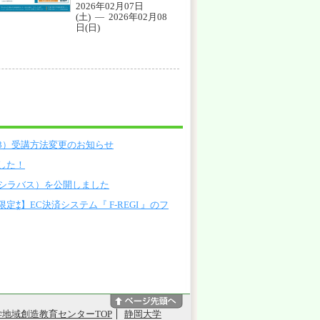
2026年02月07日
(土) — 2026年02月08
日(日)
13）受講方法変更のお知らせ
した！
（シラバス）を公開しました
⁑】EC決済システム『 F-REGI 』のフ
地域創造教育センターTOP
静岡大学