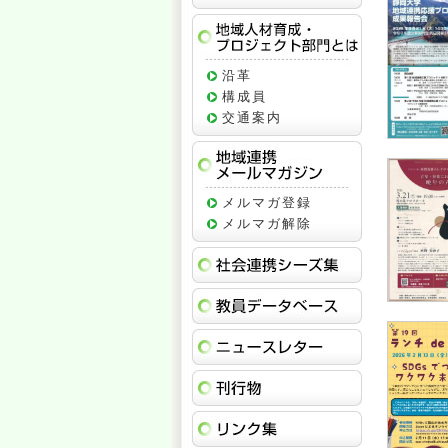
地域人材育成
沿革
構成員
交通案内
地域連携メー
メルマガ登録
メルマガ解除
社会連携シー
教員データベ
ニュースレタ
刊行物
リンク集