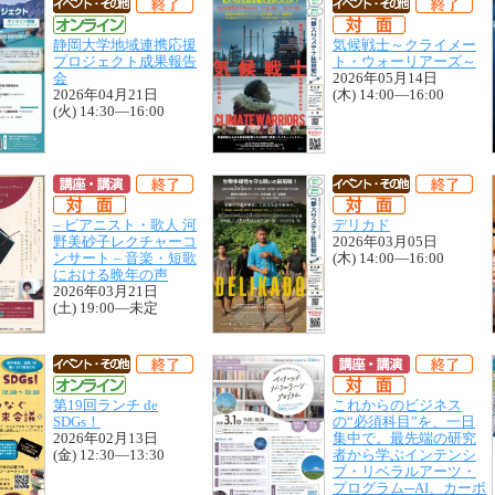
静岡大学地域連携応援
気候戦士～クライメー
・プロジェクト部門とは
プロジェクト成果報告
ト・ウォーリアーズ～
会
2026年05月14日
2026年04月21日
(木) 14:00—16:00
(火) 14:30—16:00
ルマガジン
– ピアニスト・歌人 河
デリカド
野美砂子レクチャーコ
2026年03月05日
ンサート – 音楽・短歌
(木) 14:00—16:00
における晩年の声
ズ集
2026年03月21日
(土) 19:00—未定
ース
ー
第19回ランチ de
これからのビジネス
SDGs！
の“必須科目”を、一日
2026年02月13日
集中で。最先端の研究
(金) 12:30—13:30
者から学ぶインテンシ
ブ・リベラルアーツ・
プログラム─AI、カーボ