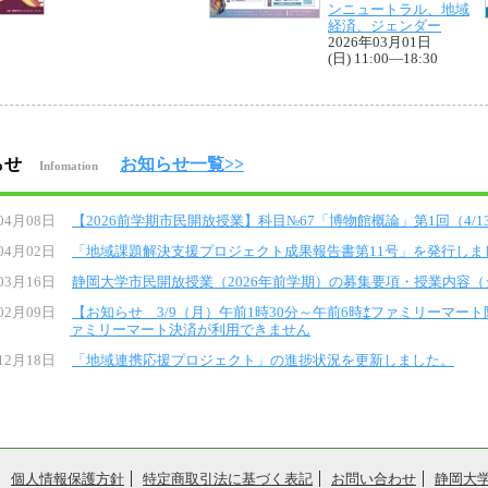
ンニュートラル、地域
経済、ジェンダー
2026年03月01日
(日) 11:00—18:30
らせ
お知らせ一覧>>
Infomation
04月08日
【2026前学期市民開放授業】科目№67「博物館概論」第1回（4/
04月02日
「地域課題解決支援プロジェクト成果報告書第11号」を発行しま
03月16日
静岡大学市民開放授業（2026年前学期）の募集要項・授業内容
02月09日
【お知らせ 3/9（月）午前1時30分～午前6時⁑ファミリーマート限定
ァミリーマート決済が利用できません
12月18日
「地域連携応援プロジェクト」の進捗状況を更新しました。
個人情報保護方針
特定商取引法に基づく表記
お問い合わせ
静岡大学