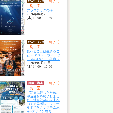
プラスチックの海
2026年04月23日
(木) 14:00—19:30
食べることは生きるこ
と ～アリス・ウォータ
ースのおいしい革命～
2026年02月12日
(木) 14:00—16:00
［定員に達したため、
申込受付を終了しまし
た］地域社会の未来を
つくる思考法―フィー
ルドで学ぶシステム思
考×デザイン思考